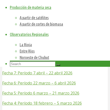
con el producto MOD13Q1
versión 6
, de ahí en adelante con MOD13Q1
Producción de materia seca
versión 6.1
. Por lo tanto, no son completamente comparables.
Mapas
A partir de satélites
A partir de cortes de biomasa
Descarga de mapas de producción de materia
seca_5,3ha (Quincenal actual vs. quincena promedio)
Observatorios Regionales
La Rioja
2026
Entre Ríos
Noroeste de Chubut
Search
Search
Search
for:
Fecha 7: Período 7 abril – 22 abril 2026
Fecha 6: Período 22 marzo – 6 abril 2026
Fecha 5: Período 6 marzo – 21 marzo 2026
Fecha 4: Período 18 febrero – 5 marzo 2026