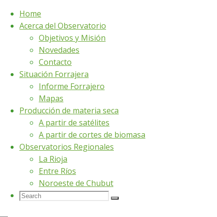
Home
Acerca del Observatorio
Skip
Objetivos y Misión
to
Novedades
content
Observatorio Forrajero
Contacto
Situación Forrajera
Informe Forrajero
Nacional
Mapas
Producción de materia seca
A partir de satélites
Sistema Nacional de Diagnóstico, Planificación,
A partir de cortes de biomasa
Seguimiento y Prospección Forrajera en Sistemas
Observatorios Regionales
Ganaderos
La Rioja
Entre Ríos
Producción de materia seca
Noroeste de Chubut
Search
Search
Search
for:
Informe Forrajero