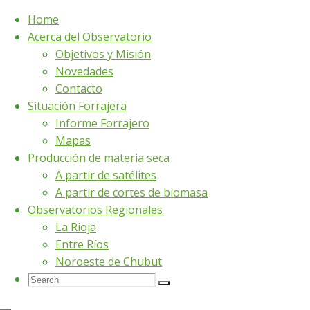
Home
Acerca del Observatorio
Skip
Home
Taller del Sistema de seguimiento forraje
Objetivos y Misión
to
Novedades
content
Contacto
Taller del Sistem
Situación Forrajera
Informe Forrajero
Mapas
Se realizó un encuentro para discutir el
Producción de materia seca
Análisis Regional (LART) en conjunto con
A partir de satélites
mejorar la posibilidad de uso de este sis
A partir de cortes de biomasa
Observatorios Regionales
La Rioja
Entre Ríos
Noroeste de Chubut
Search
Search
Search
for: