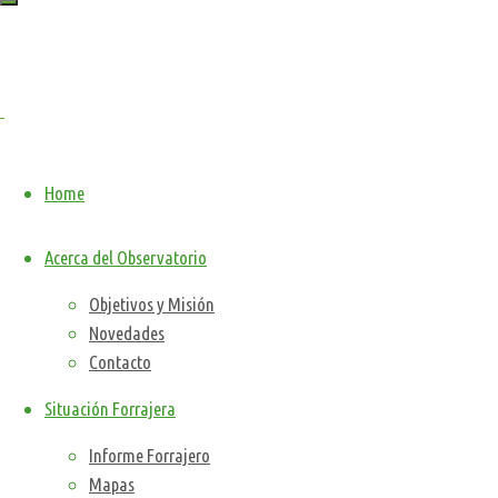
Observatorio
Forrajero
Nacional
Sistema
Nacional
de
Home
Diagnostico,
Planificación,
Acerca del Observatorio
Seguimiento
y
Objetivos y Misión
Prospección
Novedades
Forrajera
Contacto
en
Sistemas
Situación Forrajera
Ganaderos
Informe Forrajero
Mapas