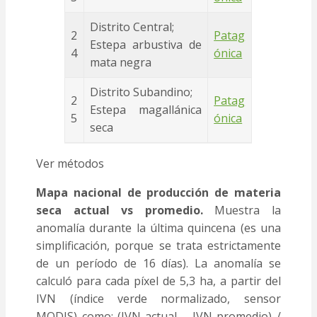
Distrito Central;
2
Patag
Estepa arbustiva de
4
ónica
mata negra
Distrito Subandino;
2
Patag
Estepa magallánica
5
ónica
seca
Ver métodos
Mapa nacional de producción de materia
seca actual vs promedio.
Muestra la
anomalía durante la última quincena (es una
simplificación, porque se trata estrictamente
de un período de 16 días). La anomalía se
calculó para cada píxel de 5,3 ha, a partir del
IVN (índice verde normalizado, sensor
MODIS) como: (IVN actual – IVN promedio) /