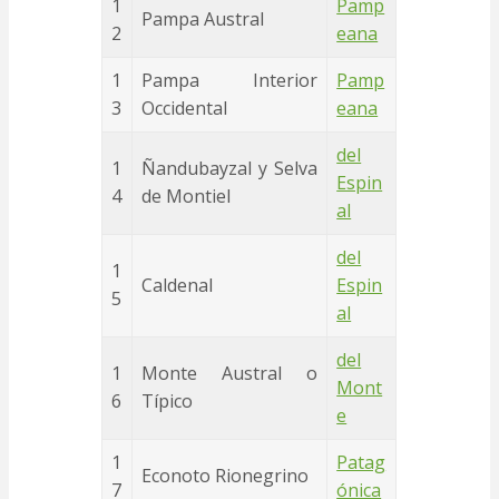
1
Pamp
Pampa Austral
2
eana
1
Pampa Interior
Pamp
3
Occidental
eana
del
1
Ñandubayzal y Selva
Espin
4
de Montiel
al
del
1
Caldenal
Espin
5
al
del
1
Monte Austral o
Mont
6
Típico
e
1
Patag
Econoto Rionegrino
7
ónica