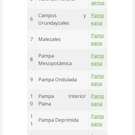
aense
Campos y
Pamp
6
Urundayzales
eana
Pamp
7
Malezales
eana
Pampa
Pamp
8
Mesopotámica
eana
Pamp
9
Pampa Ondulada
eana
1
Pampa Interior
Pamp
0
Plana
eana
1
Pamp
Pampa Deprimida
1
eana