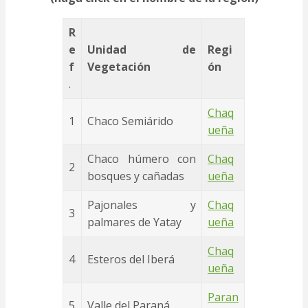
R
e
Unidad de
Regi
f
Vegetación
ón
.
Chaq
1
Chaco Semiárido
ueña
Chaco húmero con
Chaq
2
bosques y cañadas
ueña
Pajonales y
Chaq
3
palmares de Yatay
ueña
Chaq
4
Esteros del Iberá
ueña
Paran
5
Valle del Paraná