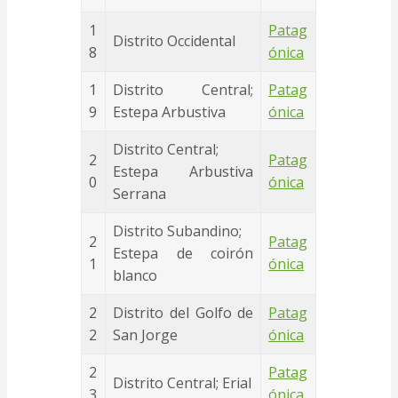
1
Patag
Distrito Occidental
8
ónica
1
Distrito Central;
Patag
9
Estepa Arbustiva
ónica
Distrito Central;
2
Patag
Estepa Arbustiva
0
ónica
Serrana
Distrito Subandino;
2
Patag
Estepa de coirón
1
ónica
blanco
2
Distrito del Golfo de
Patag
2
San Jorge
ónica
2
Patag
Distrito Central; Erial
3
ónica