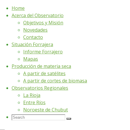
Home
Acerca del Observatorio
Skip
Home
Situación Nacional (febrero 2021 – julio 2021)
Objetivos y Misión
to
Novedades
content
Contacto
Situación Nacional
Situación Forrajera
Informe Forrajero
(febrero 2021 –
Mapas
Producción de materia seca
A partir de satélites
julio 2021)
A partir de cortes de biomasa
Observatorios Regionales
La Rioja
Situación
Entre Ríos
Noroeste de Chubut
Search
Search
Nacional
Search
for: