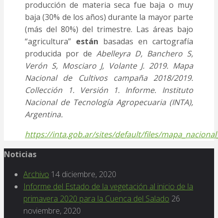
producción de materia seca fue baja o muy
baja (30% de los años) durante la mayor parte
(más del 80%) del trimestre. Las áreas bajo
“agricultura”
están
basadas en cartografía
producida por de
Abelleyra D, Banchero S,
Verón S, Mosciaro J, Volante J. 2019. Mapa
Nacional de Cultivos campaña 2018/2019.
Collección 1. Versión 1. Informe. Instituto
Nacional de Tecnología Agropecuaria (INTA),
Argentina.
https://inta.gob.ar/sites/default/files/mapa_nacio
Noticias
Archivo
14 diciembre, 2020
Informe del Estado de la vegetación al inicio de la
primavera 2020 para la Cuenca del Salado
26
noviembre, 2020