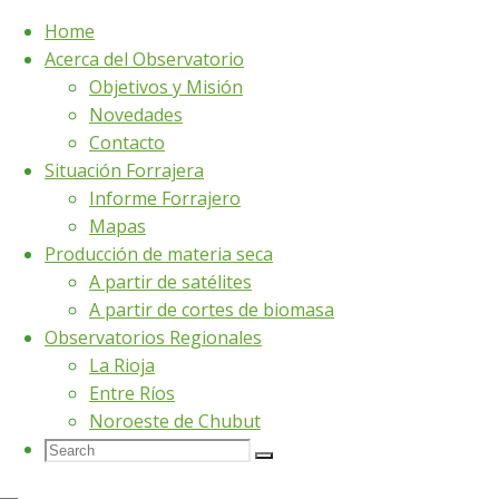
Home
Acerca del Observatorio
Skip
Home
Región del Espinal (abril 2022 – septiembre
Objetivos y Misión
to
2022)
Novedades
content
Contacto
Situación Forrajera
Región del Espinal
Informe Forrajero
Mapas
(abril 2022 –
Producción de materia seca
A partir de satélites
A partir de cortes de biomasa
septiembre 2022)
Observatorios Regionales
La Rioja
Entre Ríos
Región del Espinal
Noroeste de Chubut
Search
Search
Search
for: