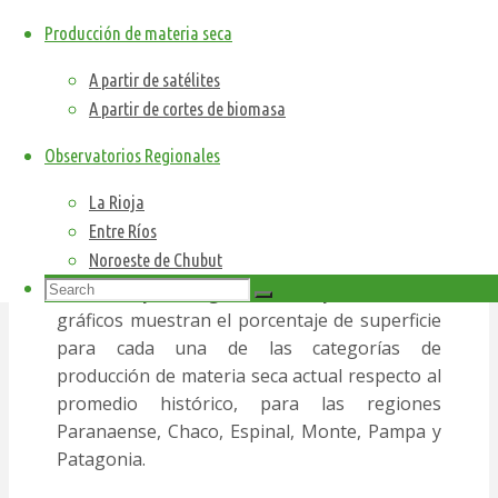
los recursos se estimó directamente la
Producción de materia seca
producción de materia seca, mientras que en
algunos casos se utilizó un estimador de la
A partir de satélites
producción de materia seca, la radiación
A partir de cortes de biomasa
absorbida por la vegetación. En todas las
Observatorios Regionales
regiones, la bandas de color indican valores
promedio, estimados tal como se indica para
La Rioja
los mapas nacionales. En la tabla 1 se indican
Entre Ríos
las hectáreas relevadas en cada caso.
Noroeste de Chubut
Search
Análisis por región de superficie.
Los
Search
Search
for:
gráficos muestran el porcentaje de superficie
para cada una de las categorías de
producción de materia seca actual respecto al
promedio histórico, para las regiones
Paranaense, Chaco, Espinal, Monte, Pampa y
Patagonia.